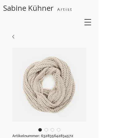
Sabine Kühner
A r t i s t
Artikelnummer: 632835642834572