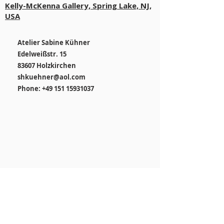
stärken. Hier können Sie zeigen,
Kelly-McKenna Gallery, Spring Lake, NJ,
dass Ihr Shop seriös und zuverlässig
USA
ist.
Atelier Sabine Kühner
Edelweißstr. 15
83607 Holzkirchen
shkuehner@aol.com
Phone: +49 151 15931037