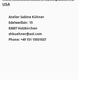
dass Ihr Shop seriös und zuverlässig
USA
ist.
Atelier Sabine Kühner
Edelweißstr. 15
83607 Holzkirchen
shkuehner@aol.com
Phone: +49 151 15931037