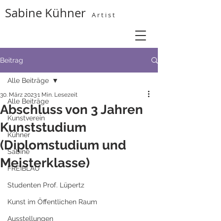
Sabine Kühner
A r t i s t
Beitrag
Alle Beiträge
30. März 2023
1 Min. Lesezeit
Alle Beiträge
Abschluss von 3 Jahren
Kunstverein
Kunststudium
Kühner
(Diplomstudium und
Sabine
Meisterklasse)
FREIBLAU
Studenten Prof. Lüpertz
Kunst im Öffentlichen Raum
Ausstellungen