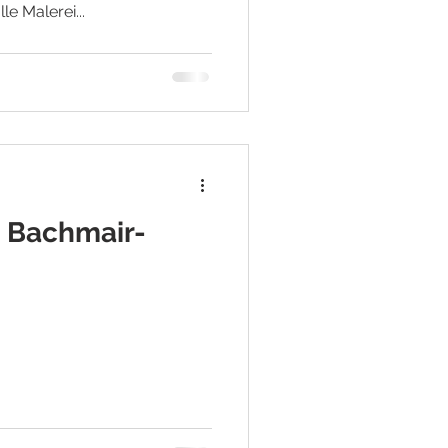
e Malerei...
l Bachmair-