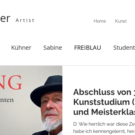
ner
A r t i s t
Home
Kunst
Kühner
Sabine
FREIBLAU
Student
Raum
Ausstellungen
Presseartikel
Abschluss von 
Kunststudium 
und Meisterkla
D: Wie herrlich war diese Z
habe ich kennengelernt, h